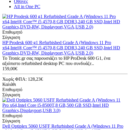
Οθόνες
All in One PC
Επιθυμητό
Σύγκριση
HP Prodesk 600 g1 Refurbished Grade A (Windows 11 Pro
x64,Intel® Core™ i5 4570,8 GB DDR3,240 GB SSD,Intel HD
Graphics,DVD-RW, Displayport,VGA,USB 2.0)
Το Tronic.gr σας παρουσιάζει το HP ProDesk 600 G1, ένα
αξιόπιστο refurbished desktop PC που συνδυάζε..
159,00€
Χωρίς ΦΠΑ: 128,23€
Καλάθι
Επιθυμητό
Σύγκριση
Επιθυμητό
Σύγκριση
Dell Optiplex 5060 USFF Refurbished Grade A (Windows 11 Pro