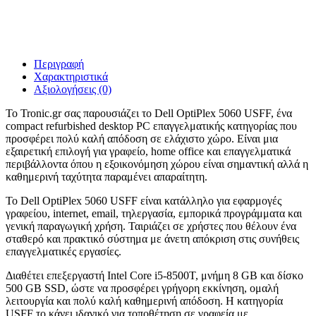
Περιγραφή
Χαρακτηριστικά
Αξιολογήσεις (0)
Το Tronic.gr σας παρουσιάζει το Dell OptiPlex 5060 USFF, ένα
compact refurbished desktop PC επαγγελματικής κατηγορίας που
προσφέρει πολύ καλή απόδοση σε ελάχιστο χώρο. Είναι μια
εξαιρετική επιλογή για γραφείο, home office και επαγγελματικά
περιβάλλοντα όπου η εξοικονόμηση χώρου είναι σημαντική αλλά η
καθημερινή ταχύτητα παραμένει απαραίτητη.
Το Dell OptiPlex 5060 USFF είναι κατάλληλο για εφαρμογές
γραφείου, internet, email, τηλεργασία, εμπορικά προγράμματα και
γενική παραγωγική χρήση. Ταιριάζει σε χρήστες που θέλουν ένα
σταθερό και πρακτικό σύστημα με άνετη απόκριση στις συνήθεις
επαγγελματικές εργασίες.
Διαθέτει επεξεργαστή Intel Core i5-8500T, μνήμη 8 GB και δίσκο
500 GB SSD, ώστε να προσφέρει γρήγορη εκκίνηση, ομαλή
λειτουργία και πολύ καλή καθημερινή απόδοση. Η κατηγορία
USFF το κάνει ιδανικό για τοποθέτηση σε γραφεία με