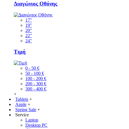
Διαγώνιος Οθόνης
17"
19"
20"
22"
24"
Τιμή
0 - 50 €
50 - 100 €
100 - 200 €
200 - 300 €
300 - 400 €
+
Tablets
+
Apple
+
Spring Sale
+
Service
Laptop
Desktop PC