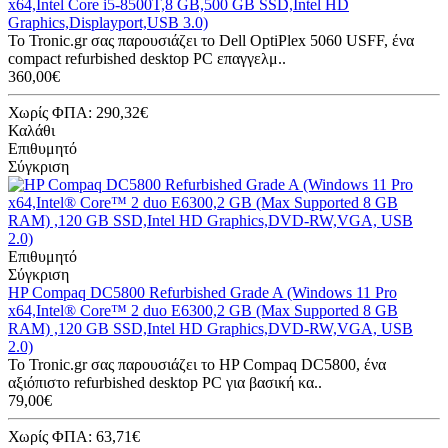
x64,Intel Core i5-8500T,8 GB,500 GB SSD,Intel HD
Graphics,Displayport,USB 3.0)
Το Tronic.gr σας παρουσιάζει το Dell OptiPlex 5060 USFF, ένα
compact refurbished desktop PC επαγγελμ..
360,00€
Χωρίς ΦΠΑ: 290,32€
Καλάθι
Επιθυμητό
Σύγκριση
Επιθυμητό
Σύγκριση
HP Compaq DC5800 Refurbished Grade A (Windows 11 Pro
x64,Intel® Core™ 2 duo E6300,2 GB (Max Supported 8 GB
RAM) ,120 GB SSD,Intel HD Graphics,DVD-RW,VGA, USB
2.0)
Το Tronic.gr σας παρουσιάζει το HP Compaq DC5800, ένα
αξιόπιστο refurbished desktop PC για βασική κα..
79,00€
Χωρίς ΦΠΑ: 63,71€